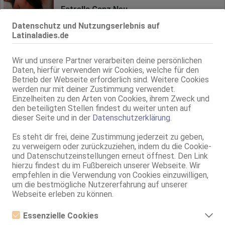
Estrella Ganz Neu
27 Jahre, 75B, KF 34, 1.55m, total rasiert, Latina
Datenschutz und Nutzungserlebnis auf
69, GF6, NSa, Franz b. Ihr, BV, Schmu., Kuscheln, Körperküs.
Latinaladies.de
Homburg
4.3km, Homburger Str. 9
Wir und unsere Partner verarbeiten deine persönlichen
Daten, hierfür verwenden wir Cookies, welche für den
Anais - Haus und Hotelbesuche
Betrieb der Webseite erforderlich sind. Weitere Cookies
80C, KF 36/38, 1.68m, total rasiert, südländisch
werden nur mit deiner Zustimmung verwendet.
69, GF6, BV, Schmu., Kuscheln, Körperküs., DSa, DSp
Einzelheiten zu den Arten von Cookies, ihrem Zweck und
den beteiligten Stellen findest du weiter unten auf
Homburg
dieser Seite und in der
Datenschutzerklärung
.
4.3km, Homburger Str. 9
Valentina
Es steht dir frei, deine Zustimmung jederzeit zu geben,
zu verweigern oder zurückzuziehen, indem du die Cookie-
85C, KF 34/36, 1.65m, 65 kg, total rasiert, Latina
Franz b. Ihr, BV, Schmu., Kuscheln, Körperküs., EL, Mast., Baden / Duschen
und Datenschutzeinstellungen erneut öffnest. Den Link
hierzu findest du im Fußbereich unserer Webseite. Wir
empfehlen in die Verwendung von Cookies einzuwilligen,
Neunkirchen
11.5km, Haydnstr. 11
um die bestmögliche Nutzererfahrung auf unserer
Webseite erleben zu können.
Larisa
Gästehaus Laikas Residenz
Essenzielle Cookies
36 Jahre, 75B, KF 38, 1.63m, total rasiert, Latina
69, Franz b. Ihr, BV, Schmu., Kuscheln, Körperküs., KBp, Baden / Duschen