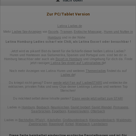
nach oben
erstellt werden. Diese Informationen wird Google gegebenenfalls
auch an Dritte übertragen, sofern dies gesetzlich
vorgeschrieben wird oder, soweit Dritte diese Daten im Auftrag
Zur PC/Tablet Version
von Google verarbeiten. Die IP-Adresse der Nutzer wird von
Google innerhalb von Mitgliedstaaten der Europäischen Union
oder in anderen Vertragsstaaten des Abkommens über den
Latina Ladies.de
Europäischen Wirtschaftsraum gekürzt, dies bedeutet, dass alle
Mehr
Ladies Sex-Anzeigen
von
Escorts
,
Transen
,
Erotische Massage
,
Huren und Nutten in
Daten anonym erhoben werden. Nur in Ausnahmefällen wird die
Homburg
und in der Nähe
volle IP-Adresse an einen Server von Google in den USA
Latina Homburg Ladies scharf wie Chili, als Latina Escort oder besuchbar !
übertragen und dort gekürzt. Die von dem Browser des Nutzers
übermittelte IP-Adresse wird nicht mit anderen Daten von Google
Jetzt wird es pikant! Bist du bereit für die Schärfe dieser heißen Latina Ladies?
zusammengeführt.
Huren und Hostessen aus Südamerika, Spanien und Portugal uvm. sind bei dir in
Homburg besuchbar oder auch als
Escort in Homburg
und Umgebung für dich da. Finde
jetzt rassigen
Latina Sex direkt auf Latinaladies.d
e!
Erhobene Informationen zum Besucherverhalten sind folgende:
Noch mehr Anzeigen von Latina Huren und weiteren
Themenladies
findest du auf
Herkunft (Land und Stadt)
Ladies.de
!
Sprache
Betriebssystem
Du kriegst nicht genug? Dann
werde jetzt Fan auf LadiesSTARS
und entdecke die
exklusiven, privaten Fotos und sexy Clips deiner Lieblings Latinas und weiteren Top
Gerät (PC, Tablet-PC oder Smartphone)
Sternchen!
Browser und alle verwendeten Add-ons
Auflösung des Computers
Du möchtest selbst deine Inhalte posten?
Dann werde jetzt selbst zum STAR!
Besucherquelle (Facebook, Suchmaschine oder
verweisende Webseite)
Ladies in
Homburg
,
Bexbach
,
Neunkirchen
,
Sankt Ingbert
,
Sankt Wendel
,
Pirmasens
,
Saarbrücken
,
Eppelborn
,
Kaiserslautern
,
Otterbach
Welche Dateien wurden heruntergeladen?
Welche Videos angeschaut?
Ladies in
Bechhofen (Pfalz)
,
Käshofen
,
Großbundenbach
,
Kleinbundenbach
,
Waldmohr
,
Wurden Werbebanner angeklickt?
Zweibrücken
,
Rosenkopf
,
Kirkel
,
Wiesbach
,
Lambsborn
Wohin ging der Besucher? Klickte er auf weitere Seiten des
Portals oder hat er sie komplett verlassen?
Diese Seite beinhaltet eindeutige erotische Darstellungen und ist für